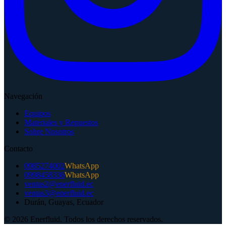
Navegación
Equipos
Materiales y Repuestos
Sobre Nosotros
Contacto
0985274002
WhatsApp
0998458336
WhatsApp
ventas2@enerfluid.ec
ventas3@enerfluid.ec
Durán, Guayas, Ecuador
©
2026
Enerfluid
. Todos los derechos reservados.