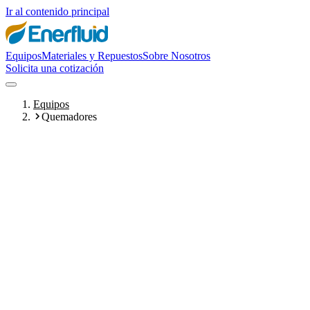
Ir al contenido principal
Equipos
Materiales y Repuestos
Sobre Nosotros
Solicita una cotización
Equipos
Quemadores
Quemadores para Calderas
Quemadores de gas y diesel diseñados para integrarse con calderas
de vapor y agua caliente de cualquier capacidad.
Ver familia